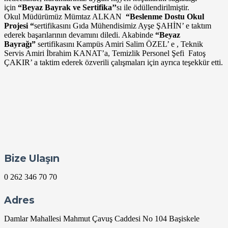
için
“Beyaz Bayrak ve Sertifika’’
sı ile ödüllendirilmiştir.
Okul Müdürümüz Mümtaz ALKAN
“Beslenme Dostu Okul
Projesi “
sertifikasını Gıda Mühendisimiz Ayşe ŞAHİN’ e taktım
ederek başarılarının devamını diledi. Akabinde
“Beyaz
Bayrağı”
sertifikasını Kampüs Amiri Salim ÖZEL’ e , Teknik
Servis Amiri İbrahim KANAT’a, Temizlik Personel Şefi Fatoş
ÇAKIR’ a taktim ederek özverili çalışmaları için ayrıca teşekkür etti.
Bize Ulaşın
0 262 346 70 70
Adres
Damlar Mahallesi Mahmut Çavuş Caddesi No 104 Başiskele