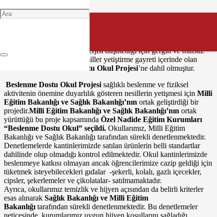
Sağlıklı beslenme ve fiziksel olarak aktif olabilme çocukluk
çağlarından itibaren alışkanlık haline getirilmesi gereken bir davranış
biçimidir. Bu davranış sayesinde çocuk gününü daha mutlu, sağlıklı
ve enerjik geçirir. Derste anlatılanları çabuk kavrar, derste uykusu
gelmez ve gün içerisinde enerjisi düşmediği için gergin ve mutsuz
olmaz. Sağlıklı ve mutlu nesiller yetiştirme gayreti içerinde olan
kurumumuz
Beslenme Dostu Okul Projesi
’ne dahil olmuştur.
Beslenme Dostu Okul
Projesi
sağlıklı beslenme ve fiziksel
aktivitenin önemine duyarlılık gösteren nesillerin yetişmesi için
Milli
Eğitim Bakanlığı ve Sağlık Bakanlığı’nın
ortak geliştirdiği bir
projedir.
Milli Eğitim Bakanlığı ve Sağlık Bakanlığı’nın
ortak
yürüttüğü bu proje kapsamında
Özel Nadide Eğitim Kurumları
“Beslenme Dostu Okul” seçildi.
Okullarımız, Milli Eğitim
Bakanlığı ve Sağlık Bakanlığı tarafından sürekli denetlenmektedir.
Denetlemelerde kantinlerimizde satılan ürünlerin belli standartlar
dahilinde olup olmadığı kontrol edilmektedir. Okul kantinlerimizde
beslenmeye katkısı olmayan ancak öğrencilerimize cazip geldiği için
tüketmek isteyebilecekleri gıdalar -şekerli, kolalı, gazlı içecekler,
cipsler, şekerlemeler ve çikolatalar- satılmamaktadır.
Ayrıca, okullarımız temizlik ve hijyen açısından da belirli kriterler
esas alınarak
Sağlık Bakanlığı ve Milli Eğitim
Bakanlığı
tarafından sürekli denetlenmektedir. Bu denetlemeler
neticesinde, kurumlarımız uygun hijyen koşullarını sağladığı