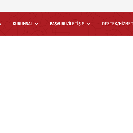
A
KURUMSAL
BAŞVURU/İLETİŞİM
DESTEK/HİZMET