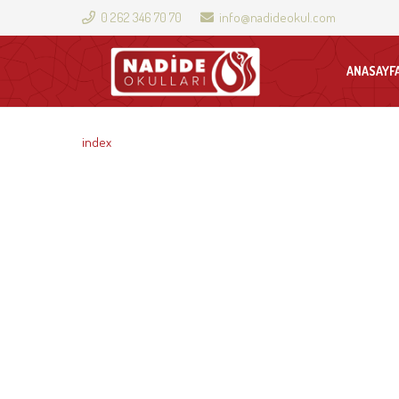
0 262 346 70 70
info@nadideokul.com
ANASAYF
index