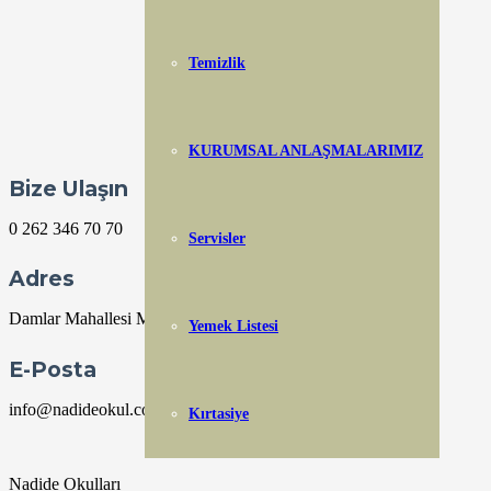
Temizlik
KURUMSAL ANLAŞMALARIMIZ
Bize Ulaşın
0 262 346 70 70
Servisler
Adres
Damlar Mahallesi Mahmut Çavuş Caddesi No 104 Başiskele
Yemek Listesi
E-Posta
info@nadideokul.com
Kırtasiye
Nadide Okulları