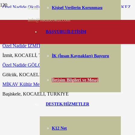
Özel Nadide Okulları (İlkokul/Ortaokul/Anadolu Lisesi) MERKEZ
0 262 346 70 70
Kişisel Verilerin Korunması
Başiskele, KOCAELİ, TÜRKİYE
info@nadideokul.com
Özel Nadide BAŞİSKELE İlkokulu Anasınıfı
BAŞVURU/İLETİŞİM
Başiskele, KOCAELİ, TÜRKİYE
Özel Nadide İZMİT Anaokulu / Kreş ve Gündüz Bakımevi
İzmit, KOCAELİ, TÜRKİYE
İK (İnsan Kaynakları) Başvuru
Özel Nadide GÖLCÜK Anaokulu
Gölcük, KOCAELİ, TÜRKİYE
İletişim Bilgileri ve Mesaj
MİKAV Kültür Merkezi
Başiskele, KOCAELİ, TÜRKİYE
DESTEK/HİZMETLER
K12 Net