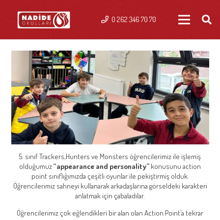
0 262 346 70 70
5. sınıf Trackers,Hunters ve Monsters öğrencilerimiz ile işlemiş
olduğumuz
“appearance and personality”
konusunu action
point sınıflığımızda çeşitli oyunlar ile pekiştirmiş olduk.
Öğrencilerimiz sahneyi kullanarak arkadaşlarına görseldeki karakteri
anlatmak için çabaladılar.
Öğrencilerimiz çok eğlendikleri bir alan olan Action Point’a tekrar