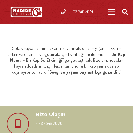
0 262 346 70 70
Sokak hayvanlarının haklarını savunmak, onların yaşam hakkının
anlam ve önemini vurgulamak, için 1.sınıf öğrencilerimiz ile
“Bir Kap
Mama – Bir Kap Su Etkinliği”
gerçekleştirdik. Bize emanet olan
hayvan dostlarımız için kapımızın önüne bir kap yemek ve su
koymayı unutmadık.
“Sevgi ve yaşam paylaştıkça güzeldir.”
Bize Ulaşın
0 262 346 70 70