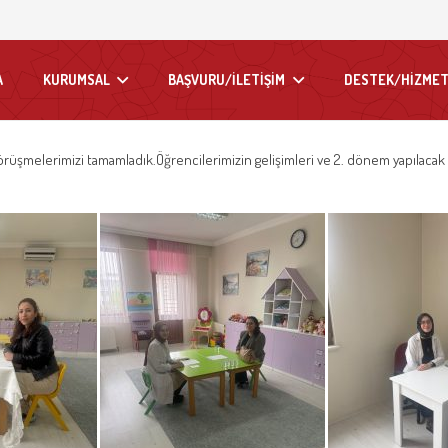
A
KURUMSAL
BAŞVURU/İLETİŞİM
DESTEK/HİZMET
rüşmelerimizi tamamladık.Öğrencilerimizin gelişimleri ve 2. dönem yapılacak ça