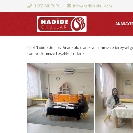
0 262 346 70 70
info@nadideokul.com
ANASAYF
Özel Nadide Gölcük Anaokulu olarak velilerimiz ile bireysel gö
tüm velilerimize teşekkür ederiz.