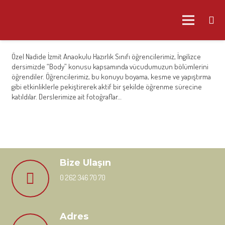
Özel Nadide İzmit Anaokulu Hazırlık Sınıfı öğrencilerimiz, İngilizce
dersimizde “Body” konusu kapsamında vücudumuzun bölümlerini
öğrendiler. Öğrencilerimiz, bu konuyu boyama, kesme ve yapıştırma
gibi etkinliklerle pekiştirerek aktif bir şekilde öğrenme sürecine
katıldılar. Derslerimize ait fotoğraflar…
Bize Ulaşın
0 262 346 70 70
Adres