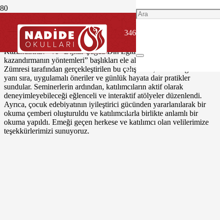
Değer Eğitimi Çalışmalarımız kapsamında, çağımız ailesinde din
eğitimi konulu atölye çalışmaları tamamlandı. Dört ayrı oturum
346
şeklinde düzenlenen çalışmamızda “Çocuklarımıza İnanç Konularını
Nasıl Anlatmalıyız?”, “Çocuklarımıza İbadet Alışkanlığı Nasıl
Kazandırırız?” ve “Dijital Çağda Din Eğitimi Müslümanca Bakış
kazandırmanın yöntemleri” başlıkları ele alındı. Değer Eğitimi
Zümresi tarafından gerçekleştirilen bu çalışmada, teorik bilgilerin
70
yanı sıra, uygulamalı öneriler ve günlük hayata dair pratikler
sundular. Seminerlerin ardından, katılımcıların aktif olarak
deneyimleyebileceği eğlenceli ve interaktif atölyeler düzenlendi.
Ayrıca, çocuk edebiyatının iyileştirici gücünden yararlanılarak bir
70
okuma çemberi oluşturuldu ve katılımcılarla birlikte anlamlı bir
okuma yapıldı. Emeği geçen herkese ve katılımcı olan velilerimize
teşekkürlerimizi sunuyoruz.