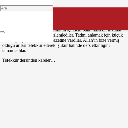
Özel Nadide İzmit Anaokulu öğrencileri bu ay Değer Eğitimi
Tefekkür dersinde “Arılar” konusu hakkında bilgi edindiler. Arıların
yapısını, rengini, hangi görevi yaptıklarını, doğa ve insanlar için ne
kadar önemli olduklarını öğrendiler. Arıların en önemli
görevlerinden olan petek yapımının içindeki balın nasıl bir kıvama
sahip olduğunu yakından gözlemlediler. Tadını anlamak için küçük
ekmek parçalarına sürerek lezzetine vardılar. Allah’ın bize vermiş
olduğu arıları tefekkür ederek, şükür halinde ders etkinliğini
tamamladılar.
Tefekkür dersinden kareler…