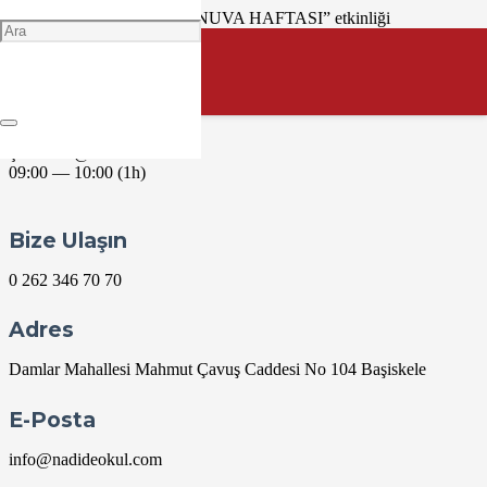
“AKIL OYUNLARI TURNUVA HAFTASI” etkinliği
gerçekleştirilecektir.
İlgili sınıf: 9., 10. ve 11. sınıflar
Sorumlu zümre: Matematik Zümresi
Yer: KIZ LİSESİ 0.KAT KORİDOR , ERKEK LİSESİ -1.KAT
KORİDOR
Şubat 23 @ 09:00
09:00 — 10:00
(1h)
Bize Ulaşın
0 262 346 70 70
Adres
Damlar Mahallesi Mahmut Çavuş Caddesi No 104 Başiskele
E-Posta
info@nadideokul.com