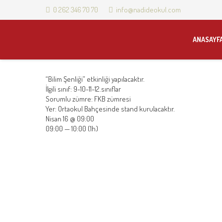
0 262 346 70 70
info@nadideokul.com
ANASAYF
“Bilim Şenliği” etkinliği yapılacaktır.
İlgili sınıf: 9-10-11-12.sınıflar
Sorumlu zümre: FKB zümresi
Yer: Ortaokul Bahçesinde stand kurulacaktır.
Nisan 16 @ 09:00
09:00 — 10:00
(1h)