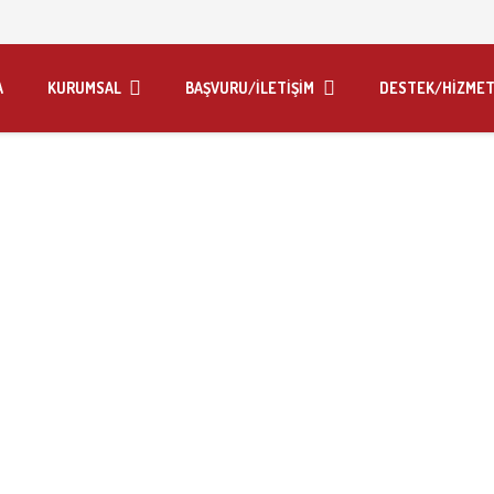
A
KURUMSAL
BAŞVURU/İLETİŞİM
DESTEK/HİZMET