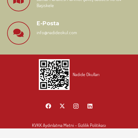
Başiskele
E-Posta
info@nadideokul.com
Nadide Okulları
KVKK Aydınlatma Metni
– Gizlilik Politikası