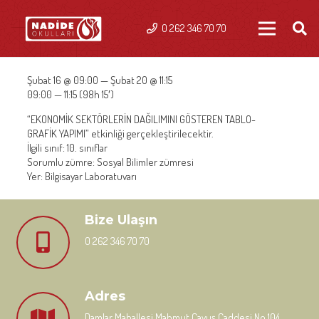
0 262 346 70 70
Şubat 16 @ 09:00 — Şubat 20 @ 11:15
09:00 — 11:15
(98h 15′)
“EKONOMİK SEKTÖRLERİN DAĞILIMINI GÖSTEREN TABLO-
GRAFİK YAPIMI” etkinliği gerçekleştirilecektir.
İlgili sınıf: 10. sınıflar
Sorumlu zümre: Sosyal Bilimler zümresi
Yer: Bilgisayar Laboratuvarı
Bize Ulaşın
0 262 346 70 70
Adres
Damlar Mahallesi Mahmut Çavuş Caddesi No 104