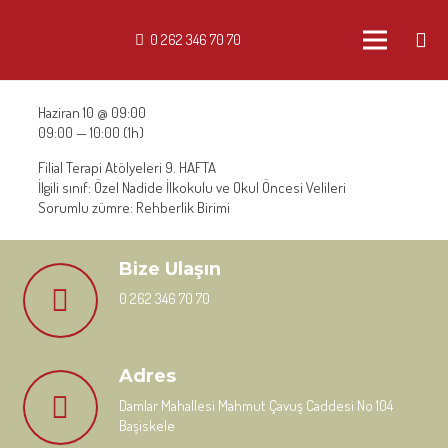
0 262 346 70 70
Haziran 10 @ 09:00
09:00 — 10:00
(1h)
Filial Terapi Atölyeleri 9. HAFTA
İlgili sınıf: Özel Nadide İlkokulu ve Okul Öncesi Velileri
Sorumlu zümre: Rehberlik Birimi
Bize Ulaşın
0 262 346 70 70
Adres
Damlar Mahallesi Mahmut Çavuş Caddesi No 104
Başiskele