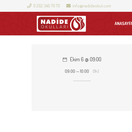
0 262 346 70 70
info@nadideokul.com
ANASAYF
Ekim 6 @ 09:00
09:00 — 10:00
(1h)