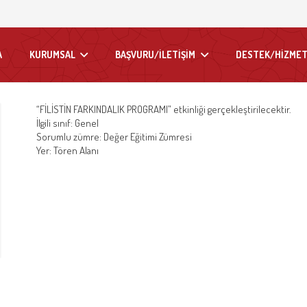
A
KURUMSAL
BAŞVURU/İLETİŞİM
DESTEK/HİZMET
“FİLİSTİN FARKINDALIK PROGRAMI” etkinliği gerçekleştirilecektir.
İlgili sınıf: Genel
Sorumlu zümre: Değer Eğitimi Zümresi
Yer: Tören Alanı