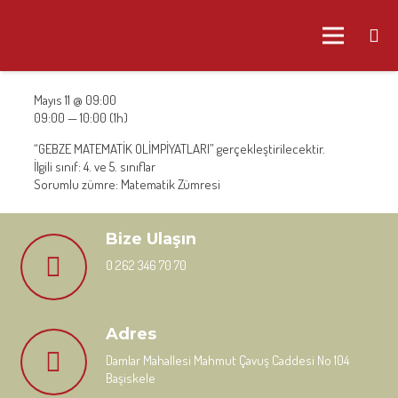
Mayıs 11 @ 09:00
09:00 — 10:00
(1h)
“GEBZE MATEMATİK OLİMPİYATLARI” gerçekleştirilecektir.
İlgili sınıf: 4. ve 5. sınıflar
Sorumlu zümre: Matematik Zümresi
Bize Ulaşın
0 262 346 70 70
Adres
Damlar Mahallesi Mahmut Çavuş Caddesi No 104
Başiskele