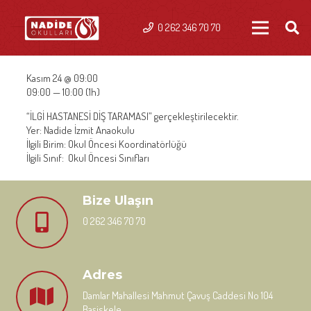
0 262 346 70 70
Kasım 24 @ 09:00
09:00 — 10:00
(1h)
“
İLGİ HASTANESİ DİŞ TARAMASI” gerçekleştirilecektir.
Yer: Nadide İzmit Anaokulu
İlgili Birim: Okul Öncesi Koordinatörlüğü
İlgili Sınıf: Okul Öncesi Sınıfları
Bize Ulaşın
0 262 346 70 70
Adres
Damlar Mahallesi Mahmut Çavuş Caddesi No 104
Başiskele