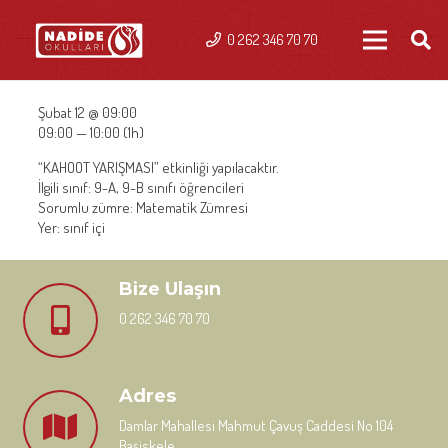
0 262 346 70 70
Şubat 12 @ 09:00
09:00 — 10:00
(1h)
“KAHOOT YARIŞMASI” etkinliği yapılacaktır.
İlgili sınıf: 9-A, 9-B sınıfı öğrencileri
Sorumlu zümre: Matematik Zümresi
Yer: sınıf içi
Bize Ulaşın
0 262 346 70 70
Adres
Damlar Mahallesi Mahmut Çavuş Caddesi No 104
Başiskele