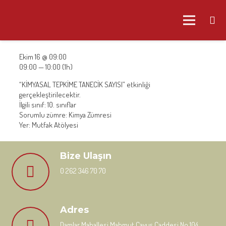
Ekim 16 @ 09:00
09:00 — 10:00
(1h)
“KİMYASAL TEPKİME TANECİK SAYISI” etkinliği
gerçekleştirilecektir.
İlgili sınıf: 10. sınıflar
Sorumlu zümre: Kimya Zümresi
Yer: Mutfak Atölyesi
Bize Ulaşın
0 262 346 70 70
Adres
Damlar Mahallesi Mahmut Çavuş Caddesi No 104