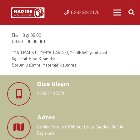
0 262 346 70 70
Ekim 18 @ 09:00
09:00 — 10:00
(1h)
“MATEMATİK OLİMPİYATLARI SEÇME SINAVI” yapılacaktır.
İlgili sınıf: 5. ve 6. sınıflar
Sorumlu zümre: Matematik zümresi
Bize Ulaşın
0 262 346 70 70
Adres
Damlar Mahallesi Mahmut Çavuş Caddesi No 104
Başiskele