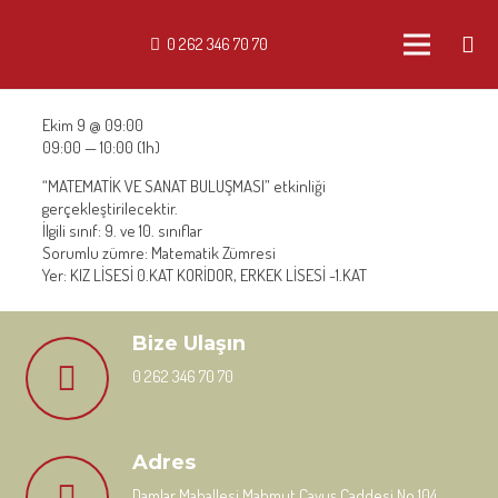
0 262 346 70 70
Ekim 9 @ 09:00
09:00 — 10:00
(1h)
“MATEMATİK VE SANAT BULUŞMASI” etkinliği
gerçekleştirilecektir.
İlgili sınıf: 9. ve 10. sınıflar
Sorumlu zümre: Matematik Zümresi
Yer: KIZ LİSESİ 0.KAT KORİDOR, ERKEK LİSESİ -1.KAT
Bize Ulaşın
0 262 346 70 70
Adres
Damlar Mahallesi Mahmut Çavuş Caddesi No 104