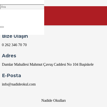
Mart 28 @ 09:00
09:00 — 10:00
(1h)
MEB “ŞEHRİMİZİN TAKIMI KOCAELİSPOR” KONULU
ÖYKÜ YARIŞMASI DEĞERLENDİRMESİ
gerçekleştirilecektir.
Bize Ulaşın
0 262 346 70 70
Adres
Damlar Mahallesi Mahmut Çavuş Caddesi No 104 Başiskele
E-Posta
info@nadideokul.com
Nadide Okulları