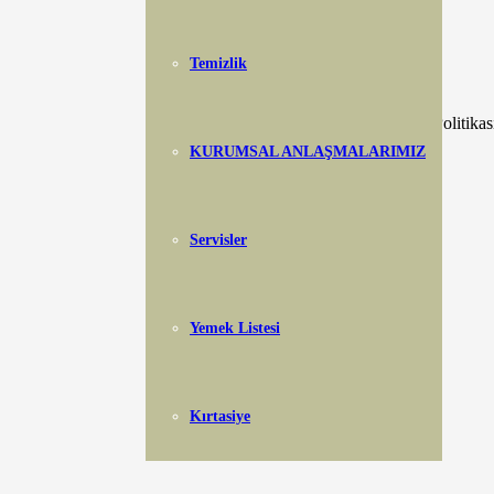
Twitter
Instagram
Temizlik
LinkedIn
KVKK Aydınlatma Metni
– Gizlilik Politikas
KURUMSAL ANLAŞMALARIMIZ
Servisler
Yemek Listesi
Kırtasiye