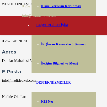
“OKUL ÖNCESİ ZÜMRE TOPLANTISI” yapılacaktır.
0 262 346 70 70
Kişisel Verilerin Korunması
İlgili kişi: Okul Öncesi Öğretmenleri
Yer: Nadide İzmit Anaokulu
info@nadideokul.com
Aralık 20 @ 09:00
09:00 — 10:00
(1h)
BAŞVURU/İLETİŞİM
Bize Ulaşın
0 262 346 70 70
İK (İnsan Kaynakları) Başvuru
Adres
Damlar Mahallesi Mahmut Çavuş Caddesi No 104 Başiskele
İletişim Bilgileri ve Mesaj
E-Posta
info@nadideokul.com
DESTEK/HİZMETLER
Nadide Okulları
K12 Net
Facebook