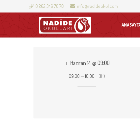
0 262 346 70 70
info@nadideokul.com
ANASAYF
Haziran 14 @ 09:00
09:00 — 10:00
(1h)