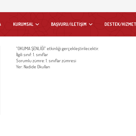
A
KURUMSAL
BAŞVURU/İLETİŞİM
DESTEK/HİZMET
“OKUMA ŞENLİĞİ” etkinliği gerçekleştirilecektir.
İlgili sınıf: 1. sınıflar
Sorumlu zümre: 1. sınıflar zümresi
Yer: Nadide Okulları