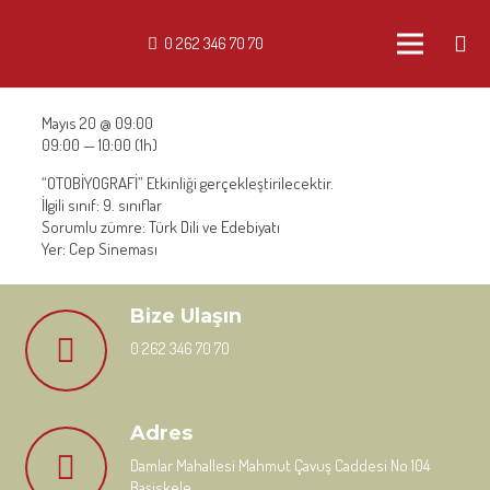
0 262 346 70 70
Mayıs 20 @ 09:00
09:00 — 10:00
(1h)
“OTOBİYOGRAFİ” Etkinliği gerçekleştirilecektir.
İlgili sınıf: 9. sınıflar
Sorumlu zümre: Türk Dili ve Edebiyatı
Yer: Cep Sineması
Bize Ulaşın
0 262 346 70 70
Adres
Damlar Mahallesi Mahmut Çavuş Caddesi No 104
Başiskele