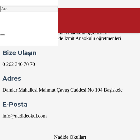
Nisan 29 @ 09:00
09:00 — 10:00
(1h)
“Özel Nadide İzmit Anaokulu Kütüphane Gezisi” etkinliği
gerçekleştirilecektir.
İlgili sınıf: Özel Nadide İzmit Anaokulu öğrencileri
Sorumlu birim: Özel Nadide İzmit Anaokulu öğretmenleri
Bize Ulaşın
0 262 346 70 70
Adres
Damlar Mahallesi Mahmut Çavuş Caddesi No 104 Başiskele
E-Posta
info@nadideokul.com
Nadide Okulları