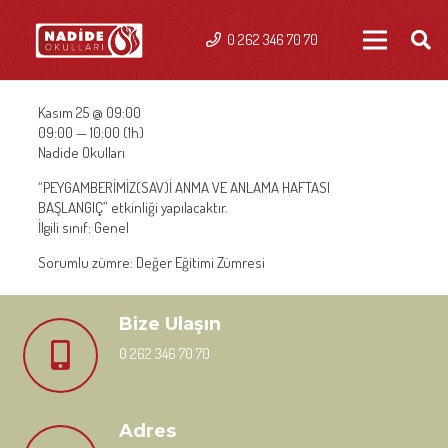
0 262 346 70 70
Kasım 25 @ 09:00
09:00 — 10:00
(1h)
Nadide Okulları
“PEYGAMBERİMİZ(SAV)İ ANMA VE ANLAMA HAFTASI
BAŞLANGIÇ” etkinliği yapılacaktır.
İlgili sınıf: Genel
Sorumlu zümre: Değer Eğitimi Zümresi
Bize Ulaşın
0 262 346 70 70
Adres