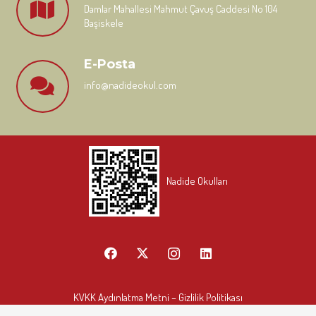
Damlar Mahallesi Mahmut Çavuş Caddesi No 104
Başiskele
E-Posta
info@nadideokul.com
Nadide Okulları
KVKK Aydınlatma Metni
– Gizlilik Politikası