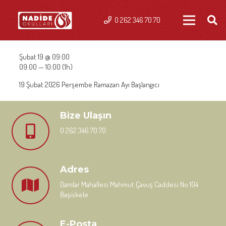
0 262 346 70 70
Şubat 19 @ 09:00
09:00 — 10:00
(1h)
19 Şubat 2026 Perşembe Ramazan Ayı Başlangıcı
Bize Ulaşın
0 262 346 70 70
Adres
Damlar Mahallesi Mahmut Çavuş Caddesi No 104
Başiskele
E-Posta