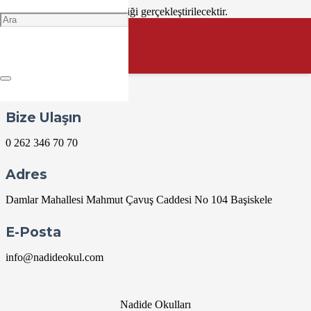
“RESFEBE FİNAL” etkinliği gerçekleştirilecektir.
İlgili sınıf: 2. sınıflar
Sorumlu zümre: 2. sınıflar zümresi
Yer: Konferans Salonu
Mayıs 20 @ 09:00
09:00 — 10:00
(1h)
Bize Ulaşın
0 262 346 70 70
Adres
Damlar Mahallesi Mahmut Çavuş Caddesi No 104 Başiskele
E-Posta
info@nadideokul.com
Nadide Okulları