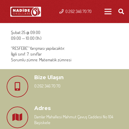
0 262 346 70 70
Şubat 25 @ 09:00
09:00 — 10:00
(1h)
“RESFEBE” Yarışması yapılacaktır.
İlgili sınıf: 7. sınıflar
Sorumlu zümre: Matematik zümresi
Bize Ulaşın
0 262 346 70 70
Adres
Damlar Mahallesi Mahmut Çavuş Caddesi No 104
Başiskele