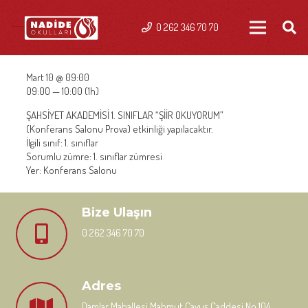
0 262 346 70 70
Mart 10 @ 09:00
09:00 — 10:00
(1h)
ŞAHSİYET AKADEMİSİ 1. SINIFLAR “ŞİİR OKUYORUM”
(Konferans Salonu Prova) etkinliği yapılacaktır.
İlgili sınıf: 1. sınıflar
Sorumlu zümre: 1. sınıflar zümresi
Yer: Konferans Salonu
Bize Ulaşın
0 262 346 70 70
Adres
Damlar Mahallesi Mahmut Çavuş Caddesi No 104