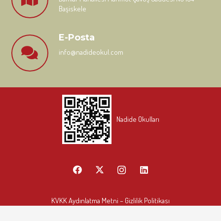
Başiskele
E-Posta
info@nadideokul.com
Nadide Okulları
KVKK Aydınlatma Metni
– Gizlilik Politikası