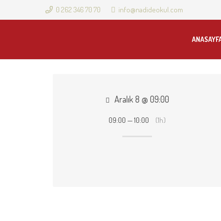
0 262 346 70 70
info@nadideokul.com
ANASAYF
Aralık 8 @ 09:00
09:00 — 10:00
(1h)