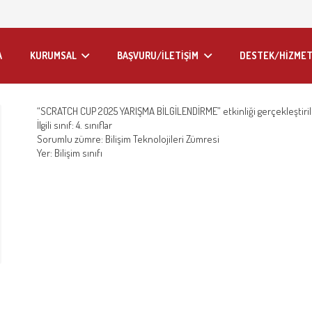
A
KURUMSAL
BAŞVURU/İLETİŞİM
DESTEK/HİZMET
“SCRATCH CUP 2025 YARIŞMA BİLGİLENDİRME” etkinliği gerçekleştiril
İlgili sınıf: 4. sınıflar
Sorumlu zümre: Bilişim Teknolojileri Zümresi
Yer: Bilişim sınıfı