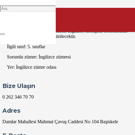
Aralık 2 @ 09:00
09:00 — 10:00
(1h)
Nadide Okulları
“Talkative Pupils” Öğrencilerin İngilizce konuşma becerilerinin
ölçüldüğü sınav gerçekleştirilecektir.
İlgili sınıf: 5. sınıflar
Sorumlu zümre: İngilizce zümresi
Yer: İngilizce zümre odası
Bize Ulaşın
0 262 346 70 70
Adres
Damlar Mahallesi Mahmut Çavuş Caddesi No 104 Başiskele