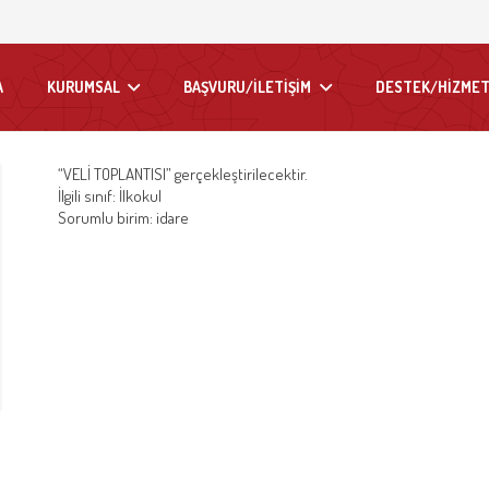
A
KURUMSAL
BAŞVURU/İLETİŞİM
DESTEK/HİZMET
“VELİ TOPLANTISI” gerçekleştirilecektir.
İlgili sınıf: İlkokul
Sorumlu birim: idare