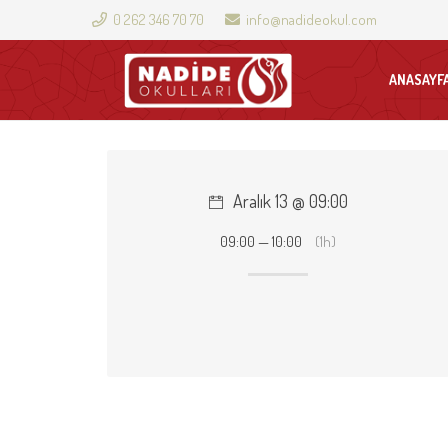
0 262 346 70 70
info@nadideokul.com
ANASAYF
Aralık 13 @ 09:00
09:00 — 10:00
(1h)