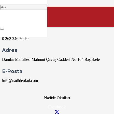
YILBAŞI
Ocak 1 @ 09:00
09:00 — 20:55
(11h 55′)
Bize Ulaşın
0 262 346 70 70
Adres
Damlar Mahallesi Mahmut Çavuş Caddesi No 104 Başiskele
E-Posta
info@nadideokul.com
Nadide Okulları
Facebook