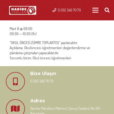
0 262 346 70 70
Mart 8 @ 09:00
09:00 — 10:00
(1h)
“OKUL ÖNCESİ ZÜMRE TOPLANTISI” yapılacaktır.
Açıklama: Okulöncesi öğretmenleri değerlendirme ve
planlama çalışmaları yapacaklardır.
Sorumlu birim: Okul öncesi öğretmenleri
Bize Ulaşın
0 262 346 70 70
Adres
Damlar Mahallesi Mahmut Çavuş Caddesi No 104
Başiskele