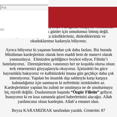
Filistinli Kardeşim,
Nasılsın? İyi misin? diye sormayı çok isterdim. Ne yazık ki
haberlerinizi her yerde görüyoruz. Yüreğimiz sıkışıyor, vicdanımız
sızlıyor. Yine de aydınlık günler için umudumuz bitmiş değil.
Yaşadıklarınızı yalnızca izlediklerimiz, dinlediklerimiz ve
okuduklarımız kadarıyla biliyoruz.
Ayrıca biliyoruz ki yaşanan bundan çok daha fazlası. Biz burada
Müslüman kardeşleriniz olarak hem maddi hem de manevi olarak
yanınızdayız. Elimizden geldiğince boykot ediyor, Filistin’i
hatırlatıyoruz. Direnişlerinizi, vatanınızı her ne koşulda olursa olsun
terk etmemenizi gözyaşlarıyla okuyoruz. İçinizdeki bu güce
hayranlıkla bakıyoruz ve kalbinizdeki imana gün geçtikçe daha çok
imreniyoruz. Yapılan bu insanlık dışı saldırıyla karşı karşıya
kalmadığımız için sanmayın ki nefretimiz sizinkinden az.
Kardeşlerimize yapılan bu zulmü ne unutmaya ne de unutturmaya
hiç niyetli değiliz. Dualarımızın başında
“Özgür Filistin”
geliyor.
İnanıyoruz ki en kısa zamanda güzel haberlerinizi alacağız. Allah
yardımcınız olsun kardeşim. Allah’a emanet olun.
Beyza KARAMIZRAK
tarafından yazıldı.
Gösterim: 87