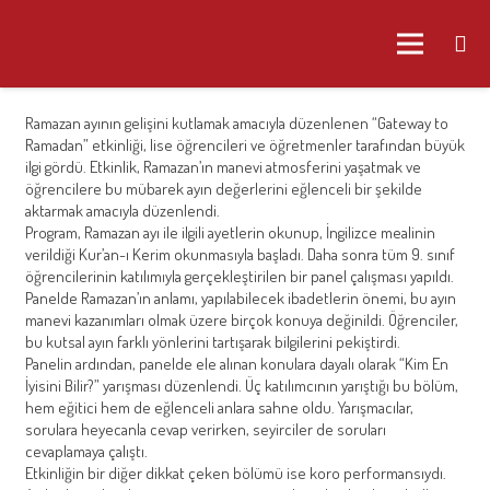
Ramazan ayının gelişini kutlamak amacıyla düzenlenen “Gateway to
Ramadan” etkinliği, lise öğrencileri ve öğretmenler tarafından büyük
ilgi gördü. Etkinlik, Ramazan’ın manevi atmosferini yaşatmak ve
öğrencilere bu mübarek ayın değerlerini eğlenceli bir şekilde
aktarmak amacıyla düzenlendi.
Program, Ramazan ayı ile ilgili ayetlerin okunup, İngilizce mealinin
verildiği Kur’an-ı Kerim okunmasıyla başladı. Daha sonra tüm 9. sınıf
öğrencilerinin katılımıyla gerçekleştirilen bir panel çalışması yapıldı.
Panelde Ramazan’ın anlamı, yapılabilecek ibadetlerin önemi, bu ayın
manevi kazanımları olmak üzere birçok konuya değinildi. Öğrenciler,
bu kutsal ayın farklı yönlerini tartışarak bilgilerini pekiştirdi.
Panelin ardından, panelde ele alınan konulara dayalı olarak “Kim En
İyisini Bilir?” yarışması düzenlendi. Üç katılımcının yarıştığı bu bölüm,
hem eğitici hem de eğlenceli anlara sahne oldu. Yarışmacılar,
sorulara heyecanla cevap verirken, seyirciler de soruları
cevaplamaya çalıştı.
Etkinliğin bir diğer dikkat çeken bölümü ise koro performansıydı.