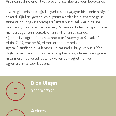
Ardından sahnelenen tiyatro oyunu ise izleyicilerden büyük alkış
aldı.
Tiyatro gösterisinde, oğulları yurt dışında yaşayan bir ailenin hikâyesi
anlatıldı. Oğulları, yabancı eşini yanına alarak ailesini ziyarete gelir.
Anne ve onun yakın arkadaşları Ramazan’ın güzelliklerini geline
tanıtmak için çaba harcar. Gösteri, Ramazan’ın birleştirici gücünü ve
manevi değerlerini vurgulayan anlamlı bir anlatı sundu.
Eğlenceli ve öğretici anlara sahne olan “Gateway to Ramadan”
etkinliği, öğrenci ve öğretmenlerden tam not aldı.
Ayrıca, 9.sınıfların büyük özveri ile hazırladığı bu yıl konusu “Yeni
Başlangıçlar” olan “Echoes” adlı dergi basılarak, zikirmatik eşliğinde
misafirlere hediye edildi. Emek veren tüm öğretmen ve
öğrencilerimizi tebrik ederiz.
Bize Ulaşın
0 262 346 70 70
Adres