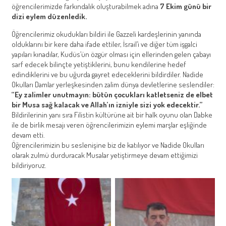
öğrencilerimizde farkındalık oluşturabilmek adına
7 Ekim günü bir
dizi eylem düzenledik.
Öğrencilerimiz okudukları bildiri ile Gazzeli kardeşlerinin yanında
olduklarını bir kere daha ifade ettiler, İsrail’i ve diğer tüm işgalci
yapıları kınadılar, Kudüs’ün özgür olması için ellerinden gelen çabayı
sarf edecek bilinçte yetiştiklerini, bunu kendilerine hedef
edindiklerini ve bu uğurda gayret edeceklerini bildirdiler. Nadide
Okulları Damlar yerleşkesinden zalim dünya devletlerine seslendiler:
“Ey zalimler unutmayın: bütün çocukları katletseniz de elbet
bir Musa sağ kalacak ve Allah’ın izniyle sizi yok edecektir.”
Bildirilerinin yanı sıra Filistin kültürüne ait bir halk oyunu olan Dabke
ile de birlik mesajı veren öğrencilerimizin eylemi marşlar eşliğinde
devam etti.
Öğrencilerimizin bu seslenişine biz de katılıyor ve Nadide Okulları
olarak zulmü durduracak Musalar yetiştirmeye devam ettiğimizi
bildiriyoruz.