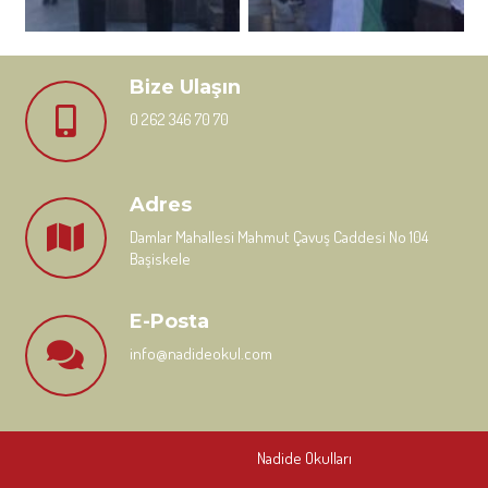
Bize Ulaşın
0 262 346 70 70
Adres
Damlar Mahallesi Mahmut Çavuş Caddesi No 104
Başiskele
E-Posta
info@nadideokul.com
Nadide Okulları