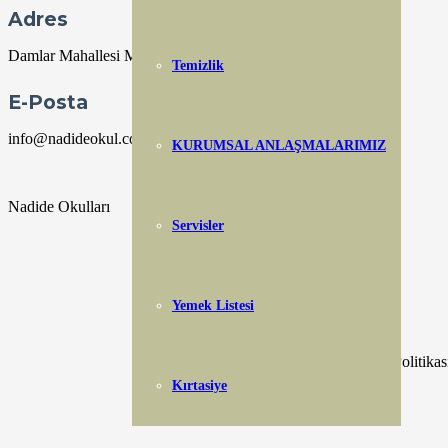
Adres
Damlar Mahallesi Mahmut Çavuş Caddesi No 104 Başiskele
Temizlik
E-Posta
info@nadideokul.com
KURUMSAL ANLAŞMALARIMIZ
Nadide Okulları
Servisler
Facebook
Twitter
Instagram
Yemek Listesi
LinkedIn
KVKK Aydınlatma Metni
– Gizlilik Politikas
Kırtasiye