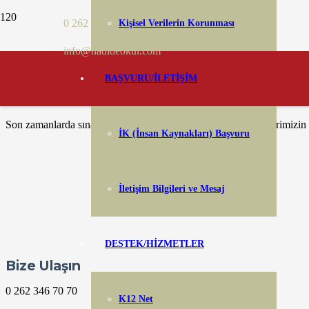
0 262 346 70 70
Kişisel Verilerin Korunması
Bir sene sonu daha ve yine veda zamanı…
info@nadideokul.com
Bu sefer değişiklik yaptık ve Ramazan ayının rahmetinden ve bereketind
Yemekten sonra da çaylarımızı içtik, biraz sohbet ettik, biraz da eğ
sonlandırdık.
BAŞVURU/İLETİŞİM
Son zamanlarda sınavlarından ötürü çok ders çalışan öğrencilerimizin b
İK (İnsan Kaynakları) Başvuru
İletişim Bilgileri ve Mesaj
DESTEK/HİZMETLER
Bize Ulaşın
0 262 346 70 70
K12 Net