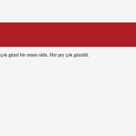
dedik. El birliği ile hazırladığımız iftar soframız çok zengindi.
arından derleyerek hazırladığı slayt gösterisiyle de gecemizi
 çok güzel bir ortam oldu. Her şey çok güzeldi.