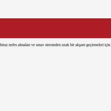
en istifade edelim diye dönemi güzel bir iftar yemeğiyle sonlandıralım, 
lendik. Türkçe öğretmenimiz Esra SEYDAOĞLU’nun bütün bir senenin anıl
iraz nefes almaları ve sınav stresinden uzak bir akşam geçirmeleri için