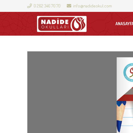
0 262 346 70 70
info@nadideokul.com
ANASAYF