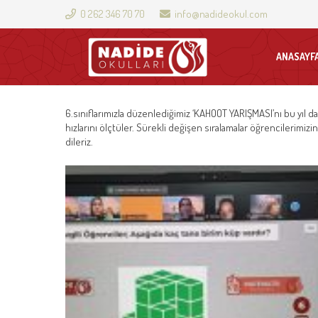
0 262 346 70 70
info@nadideokul.com
ANASAYF
6.sınıflarımızla düzenlediğimiz ‘KAHOOT YARIŞMASI’nı bu yıl 
hızlarını ölçtüler. Sürekli değişen sıralamalar öğrencilerimiz
dileriz.