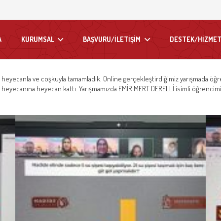
A
KURUMSAL
BAŞVURU/İLETİŞİM
DESTEK/HİZMET
da heyecanla ve coşkuyla tamamladık. Online gerçekleştirdiğimiz yarışmada ö
in heyecanına heyecan kattı. Yarışmamızda EMİR MERT DERELLİ isimli öğrencimiz h