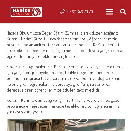
0 262 346 70 70
Nadide Okulumuzda Değer Eğitimi Zümresi olarak düzenlediğimiz
Kur’an-ı Kerim’i Güzel Okuma Yarışması’nın finali, öğrencilerimizin
heyecanlı ve anlamlı performanslarına sahne oldu Kur’an-ı Kerim’i
güzel okuma becerilerinin geliştirilmesini hedefleyen yarışmamızda,
öğrencilerimiz yeteneklerini sergilediler…
Finale kalan öğrencilerimiz, Kur’an-ı Kerim’i en güzel şekilde okumak
için yarışırken, jüri üyelerimiz de titizlikle değerlendirmelerde
bulundu. Yarışmada tecvit kurallarına dikkat eden ve doğru okuma
ile öne çıkan öğrencilerimiz dereceye girdi Yarışma sonunda
dereceye giren öğrencilerimize ödülleri takdim edildi.
Kur’an-ı Kerim’e olan sevgi ve ilginin artmasına vesile olan bu güzel
programda emeği geçen herkese teşekkür ediyor, öğrencilerimizi
yürekten kutluyoruz.