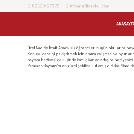
0 262 346 70 70
info@nadideokul.com
ANASAYF
Özel Nadide İzmit Anaokulu öğrencileri bugün okullarına heye
Konuyu daha iyi pekiştirmek için drama çalışması ve oyunlar 
bayram hediyesi çekilişinde ismi çıkan arkadaşına hediyesini
Ramazan Bayramı’nı en güzel şekilde kutlamış oldular. Şimdid