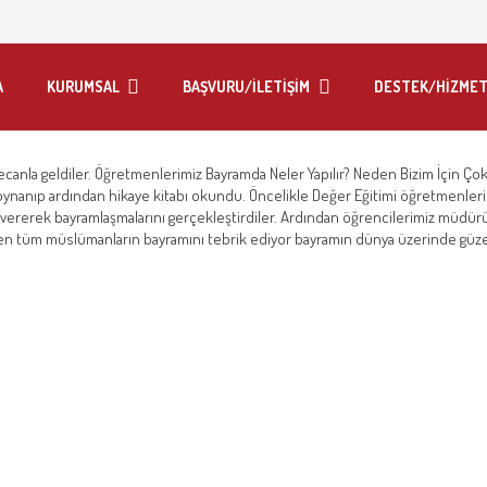
A
KURUMSAL
BAŞVURU/İLETİŞİM
DESTEK/HİZMET
canla geldiler. Öğretmenlerimiz Bayramda Neler Yapılır? Neden Bizim İçin Çok
oynanıp ardından hikaye kitabı okundu. Öncelikle Değer Eğitimi öğretmenlerin
 vererek bayramlaşmalarını gerçekleştirdiler. Ardından öğrencilerimiz müdür
en tüm müslümanların bayramını tebrik ediyor bayramın dünya üzerinde güzelli