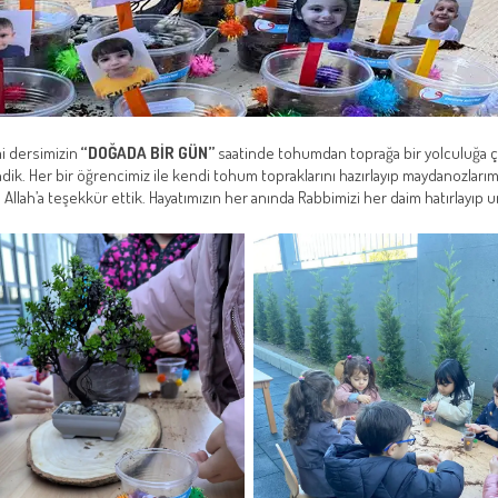
mi dersimizin
“DOĞADA BİR GÜN”
saatinde tohumdan toprağa bir yolculuğa çı
. Her bir öğrencimiz ile kendi tohum topraklarını hazırlayıp maydanozlarımı
 Allah’a teşekkür ettik. Hayatımızın her anında Rabbimizi her daim hatırlayıp