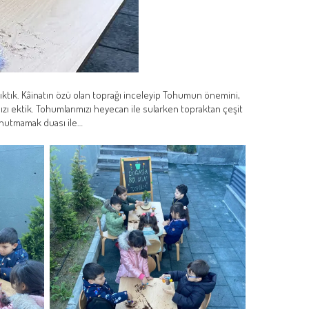
ktık. Kâinatın özü olan toprağı inceleyip Tohumun önemini,
zı ektik.
Tohumlarımızı heyecan ile sularken topraktan çeşit
 unutmamak duası ile…