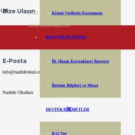
Bize Ulaşın
0 262 346 70 70
Kişisel Verilerin Korunması
0 262 346 70 70
info@nadideokul.com
Adres
BAŞVURU/İLETİŞİM
Damlar Mahallesi Mahmut Çavuş Caddesi No 104 Başiskele
E-Posta
İK (İnsan Kaynakları) Başvuru
info@nadideokul.com
İletişim Bilgileri ve Mesaj
Nadide Okulları
Facebook
DESTEK/HİZMETLER
Twitter
Instagram
LinkedIn
K12 Net