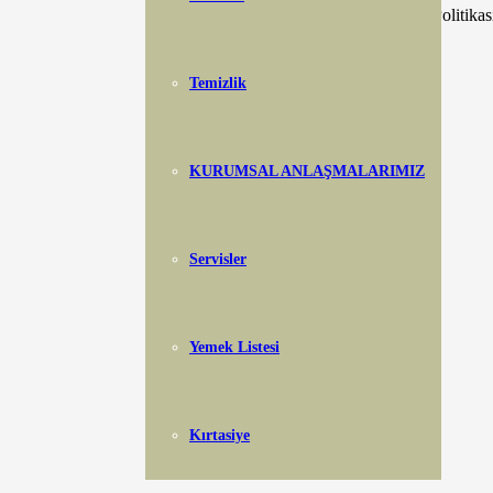
KVKK Aydınlatma Metni
– Gizlilik Politikas
Temizlik
KURUMSAL ANLAŞMALARIMIZ
Servisler
Yemek Listesi
Kırtasiye