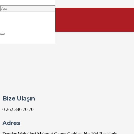
Okul ve sınıf kurallarını öğrenen 1. Sınıf öğrencilerimiz, söz ağacına
parmak basarak kurallara uyacaklarına söz verdiler. Etkinliğimizden
kareler.
Bize Ulaşın
0 262 346 70 70
Adres
Damlar Mahallesi Mahmut Çavuş Caddesi No 104 Başiskele