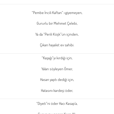
“Pembe İncili Kaftan”
ı giyemeyen,
Gururlu bir Mehmet Çelebi,
Ya da
“Perili Köşk”
ün içinden,
Çıkan hayalet ev sahibi.
“Kaşağı”
yı kırdığı için,
Yalan söyleyen Ömer,
Hasan yaptı dediği için,
Hatasını kardeşi öder,
“Diyeti”
ni öder Hacı Kasap’a,