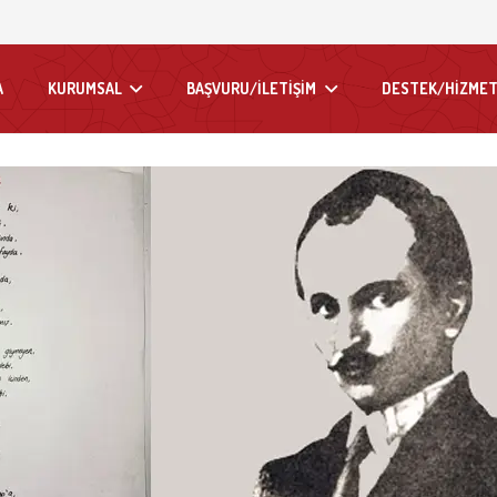
A
KURUMSAL
BAŞVURU/İLETİŞİM
DESTEK/HİZMET