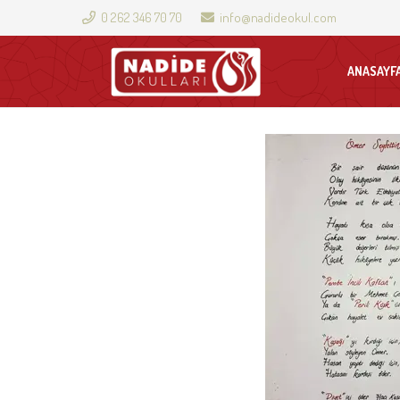
0 262 346 70 70
info@nadideokul.com
ANASAYF