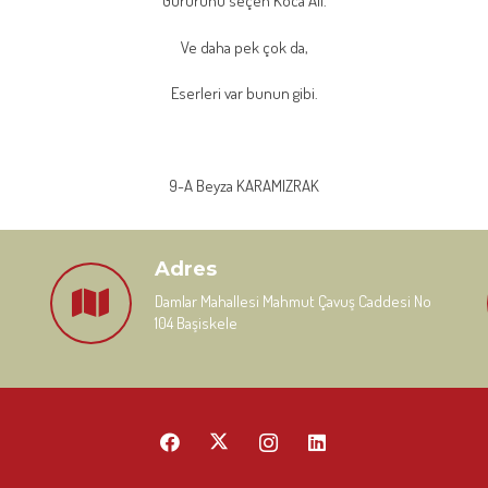
Gururunu seçen Koca Ali.
Ve daha pek çok da,
Eserleri var bunun gibi.
9-A Beyza KARAMIZRAK
Adres
Damlar Mahallesi Mahmut Çavuş Caddesi No
104 Başiskele