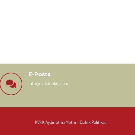
E-Posta
info@nadideokul.com
KVKK Aydınlatma Metni
– Gizlilik Politikası