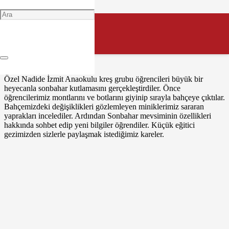
Sonbahar geldi
Uçtu leylekler
Okul açıldı
Koştu çocuklar
Özel Nadide İzmit Anaokulu kreş grubu öğrencileri büyük bir
heyecanla sonbahar kutlamasını gerçekleştirdiler. Önce
öğrencilerimiz montlarını ve botlarını giyinip sırayla bahçeye çıktılar.
Bahçemizdeki değişiklikleri gözlemleyen miniklerimiz sararan
yaprakları incelediler. Ardından Sonbahar mevsiminin özellikleri
hakkında sohbet edip yeni bilgiler öğrendiler. Küçük eğitici
gezimizden sizlerle paylaşmak istediğimiz kareler.