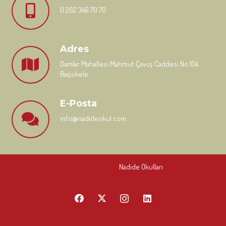
0 262 346 70 70
Adres
Damlar Mahallesi Mahmut Çavuş Caddesi No 104
Başiskele
E-Posta
info@nadideokul.com
Nadide Okulları