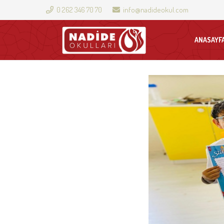
0 262 346 70 70
info@nadideokul.com
ANASAYF