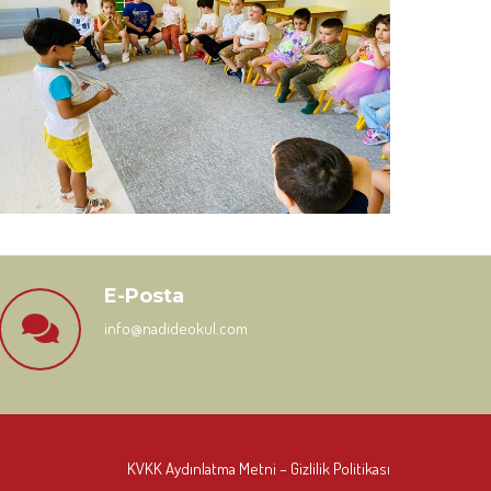
E-Posta
info@nadideokul.com
KVKK Aydınlatma Metni
– Gizlilik Politikası