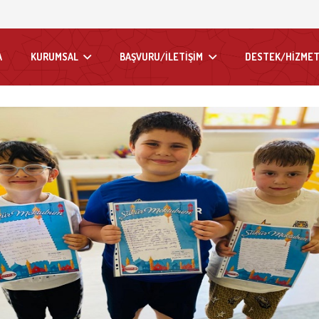
A
KURUMSAL
BAŞVURU/İLETİŞİM
DESTEK/HİZMET