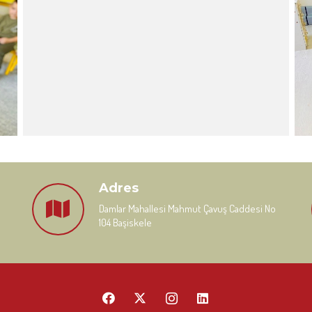
Adres
Damlar Mahallesi Mahmut Çavuş Caddesi No
104 Başiskele